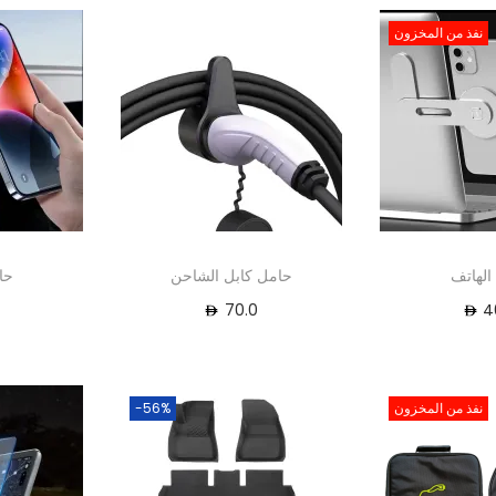
نفذ من المخزون
الهاتف
حامل كابل الشاحن
حا
0
70.0
4
نفذ من المخزون
-56%