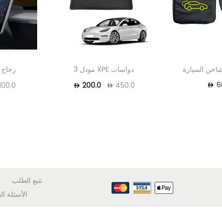
شاحن السيارة
دواسات XPE مودل 3
زجاج 
6
100.0
200.0
450.0
تتبع الطلب
الأسئلة ال