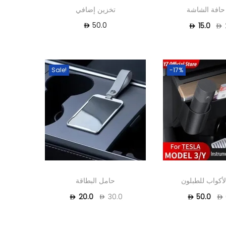
حافة الشاشة
تخزين إضافي
50.0
15.0
Sale!
-17%
أكواب للطبلون
حامل البطاقة
20.0
30.0
50.0