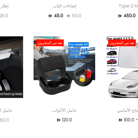
Type 2 t
إضاءات الباب
إطار 
25.0
45.0
60.0
450.0
نفذ من المخزون
نفذ من المخزون
اج الأمامي
حامل الأكواب
حامل ال
120.0
100.0
60.0
1