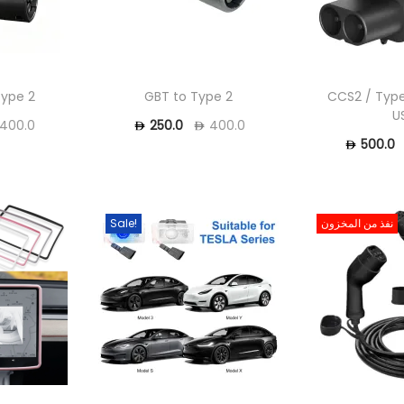
Type 2
GBT to Type 2
CCS2 / Type
U
400.0
250.0
400.0
500.0
نفذ من المخزون
Sale!