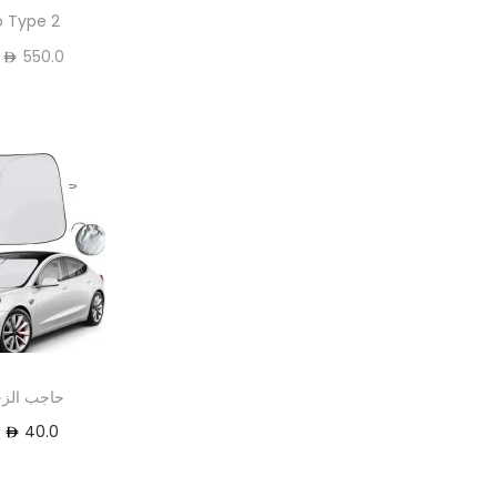
o Type 2
550.0
1
حاجب الزج
–
40.0