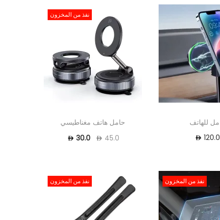
نفذ من المخزون
مل للهاتف
حامل هاتف مغناطيسي
120.
30.0
45.0
1
نفذ من المخزون
نفذ من المخزون