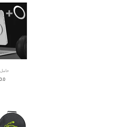
حامل 
0.0