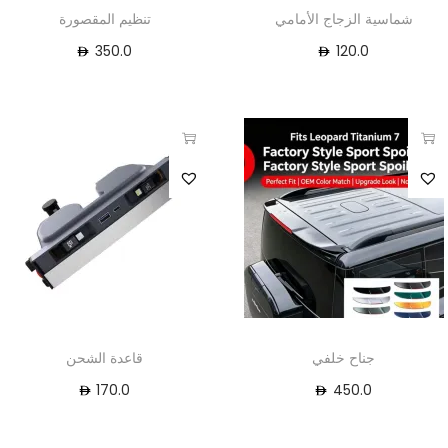
شماسية الزجاج الأمامي
تنظيم المقصورة
350.0
120.0
جناح خلفي
قاعدة الشحن
170.0
450.0