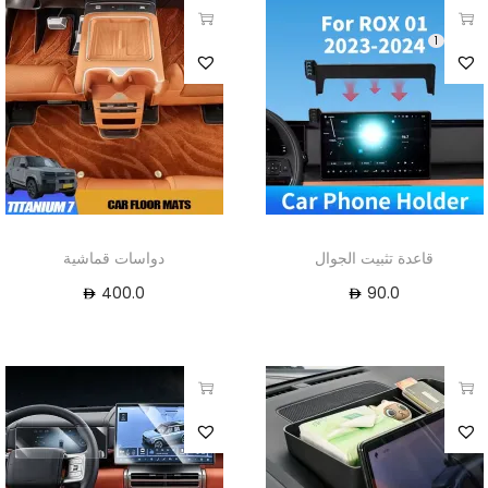
1
قاعدة تثبيت الجوال
دواسات قماشية
400.0
90.0