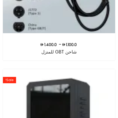
–
1.400.0
1.100.0
شاحن GBT للمنزل
Sale!