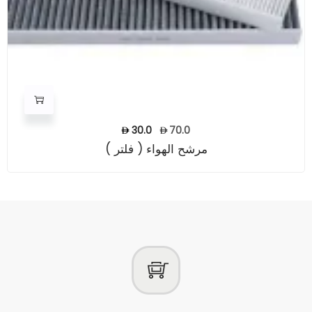
30.0
70.0
مرشح الهواء ( فلتر )