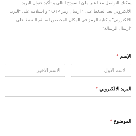
يمكنك التواصل معنا عبر ملئ النموذج التالي و تأكيد عنوان البريد
الالكتروني بعد الضغط على ” ارسال رمز OTP ” و استلامه على “البريد
الالكتروني” و كتابة الرمز في المكان المخصص له، ثم الضغط على
“ارسال الرسالة”
ا
الإسم
*
ل
ا
ل
ك
Last
First
ت
ر
البريد الالكتروني
*
و
ن
ي
ا
ل
ب
الموضوع
*
ر
ي