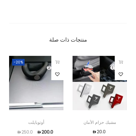
منتجات ذات صلة
-20%
2
1
مشبك حزام الأمان
أوتوبايلت
20.0
250.0
200.0