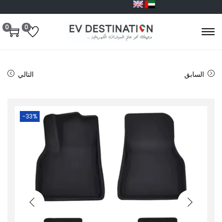
0
0
السابق
التالي
-33%