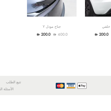
 خلفي
جناح مودل Y
200.0
400.0
200.0
تتبع الطلب
الأسئلة ال