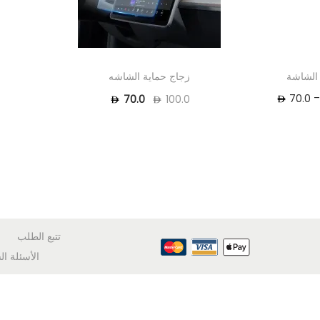
الشاشة
زجاج حماية الشاشه
–
70.0
70.0
100.0
تتبع الطلب
الأسئلة ال