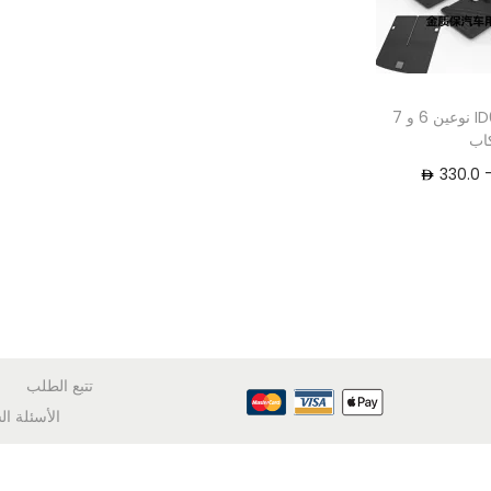
دواسات ربر ID6 نوعين 6 و 7
اب
330.0
تتبع الطلب
الأسئلة ال