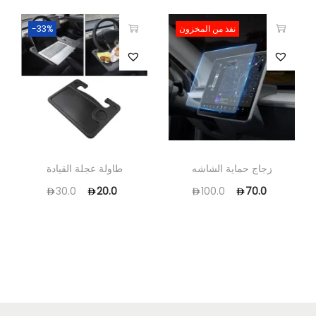
نفذ من المخزون
-33%
زجاج حماية الشاشه
طاولة عجلة القيادة
30.0
20.0
100.0
70.0