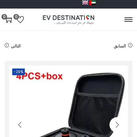
0
0
السابق
التالي
-29%