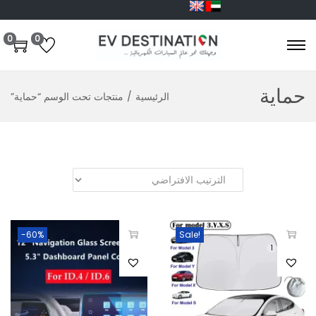
0
0
حماية
الرئيسية
/
منتجات تحت الوسم “حماية”
-60%
Sale!
1