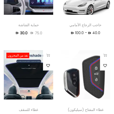
حاجب الزجاج الأمامي
حماية الشاشة
–
100.0
40.0
30.0
75.0
نفذ من المخزون
غطاء المفتاح (سيليكون)
غطاء للسقف