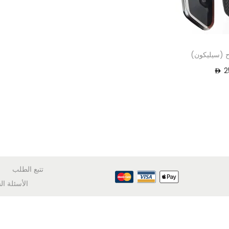
ح (سيليكون)
2
تتبع الطلب
الأسئلة ال