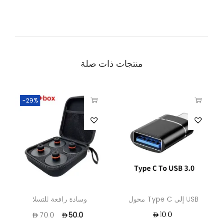
منتجات ذات صلة
-29%
محول Type C إلى USB
وسادة رافعة للتسلا
10.0
70.0
50.0