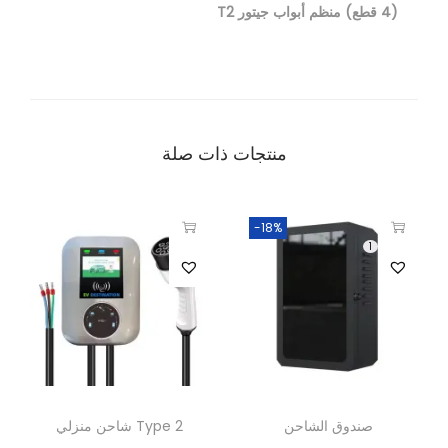
(4 قطع) منظم أبواب جيتور T2
منتجات ذات صلة
-18%
1
صندوق الشاحن
شاحن منزلي Type 2