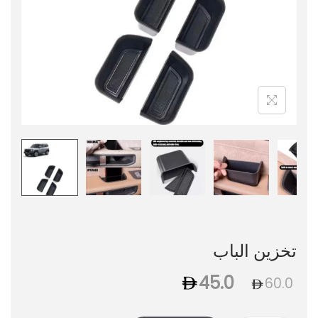
تخزين الباب
45.0
60.0