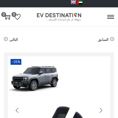
0
0
السابق
التالي
-25%