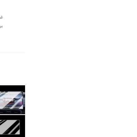
بر
-25%