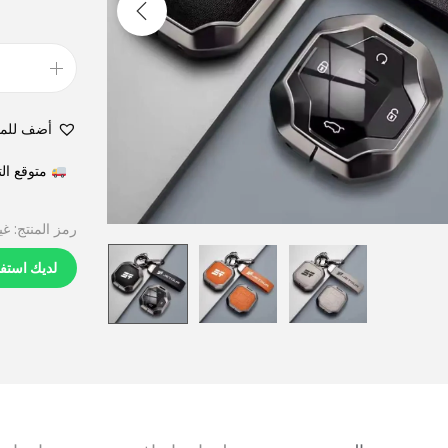
أضف للم
متوقع التوصيل في 6
رمز المنتج:
غي
لديك استف