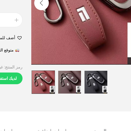
أضف للم
متوقع التوصيل في 6
رمز المنتج:
غي
لديك استف