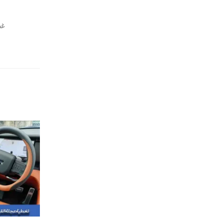
غطا
1
نفذ من المخزون