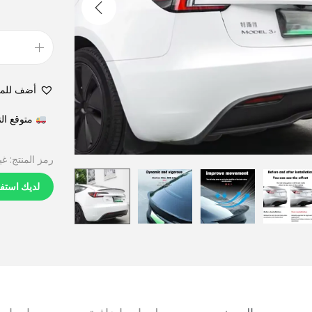
أضف للم
متوقع التوصيل في 6
رمز المنتج:
غي
لديك استف