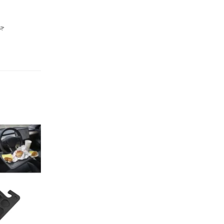
جناح 
نفذ من المخزون