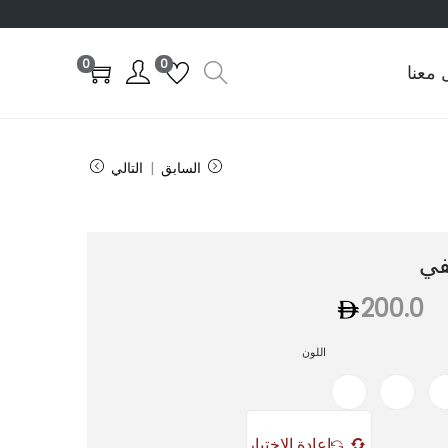
0
0
 معنا
السابق
التالي
في
200.0
اللون
إعادة الاختيار