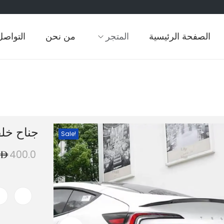
الصفحة الرئيسية
المتجر
من نحن
التواصل
جناح خل
Sale!
400.0