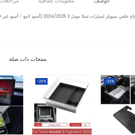
الوصف
معلومات إضافية
مراجعات (
خلفي سبويلر لسيارات تسلا مودل 3 2024/2025 (أسود لامع – أسود غير لامع – كاربون فايبر لامع – كاربون فايبر غير لامع)
منتجات ذات صلة
-25%
-33%