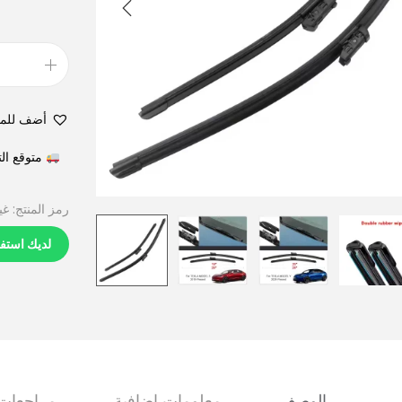
أضف للم
متوقع التوصيل في 6
رمز المنتج:
غي
لديك استف
الوصف
معلومات إضافية
مراجعات (