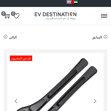
0
0
السابق
التالي
نفذ من المخزون