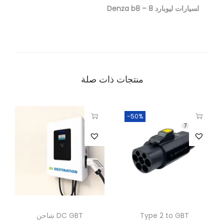
لسيارات ليوبارد 8 – Denza b8
منتجات ذات صلة
-50%
7
Type 2 to GBT
شاحن DC GBT