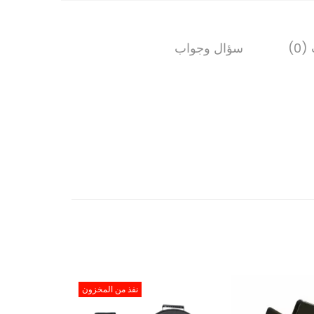
0)
سؤال وجواب
نفذ من المخزون