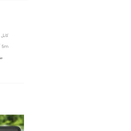
كابل 
/ 5m
ضم