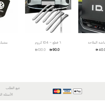
شة الملاحة
كروم ID4 – ٦ قطع
مشبك 
0
40.
130.0
90.0
تتبع الطلب
الأسئلة ال