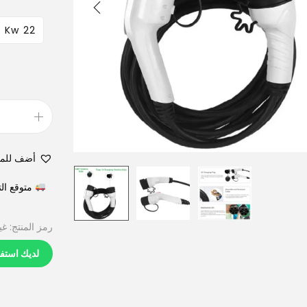
22 Kw
أضف للم
متوقع التوصيل في 6
رمز المنتج:
غي
لديك استف