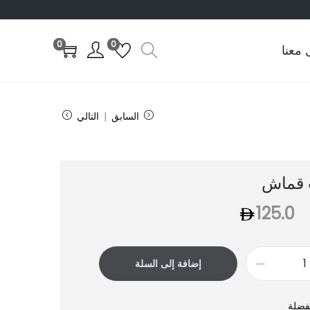
0
0
 معنا
السابق
التالي
 قماش
125.0
إضافة إلى السلة
فضلة