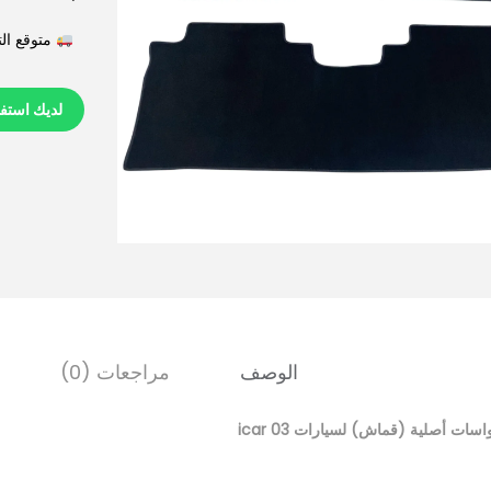
متوقع التوصيل في 6
لديك استف
الوصف
مراجعات (0)
اسات أصلية (قماش) لسيارات icar 03