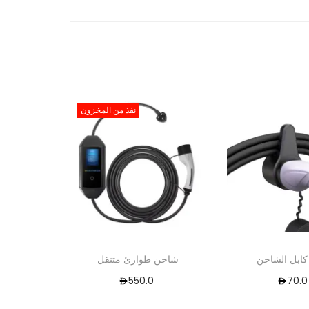
1
نفذ من المخزون
كابل الشاحن
شاحن طوارئ متنقل
550.0
70.