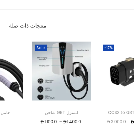
منتجات ذات صلة
1
Sale!
-17%
CCS2 to GBT
شاحن GBT للمنزل
حامل 
–
0
1.100.0
1.400.0
3.000.0