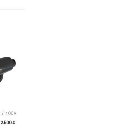
2
-13%
محطة شحن منفذين
 / 400A
2.500.0
2.300.0
2.000.0