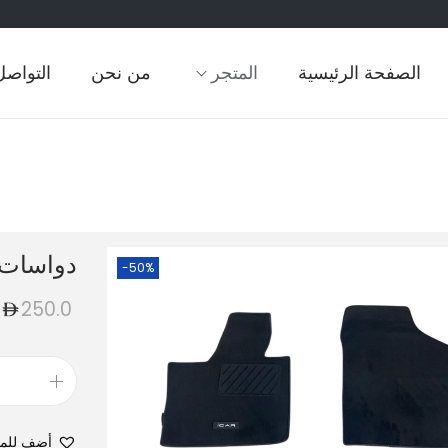
الصفحة الرئيسية
المتجر
من نحن
التواصل
دواسات
-50%
250.0
أضف للم