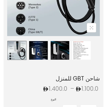
شاحن GBT للمنزل
–
1.400.0
1.100.0
النوع