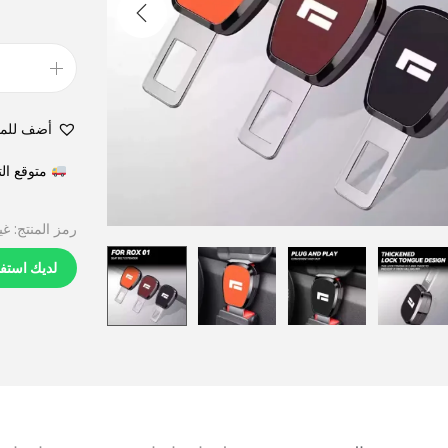
أضف للم
متوقع التوصيل في 6
رمز المنتج:
غي
لديك استف