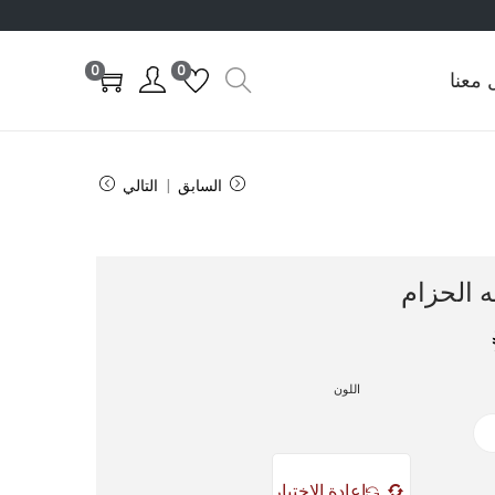
0
0
 معنا
السابق
التالي
يه الحزام
اللون
إعادة الاختيار