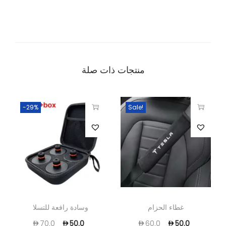
منتجات ذات صلة
-29%
Sale!
غطاء الحزام
وسادة رافعة للتسلا
70.0
50.0
60.0
50.0