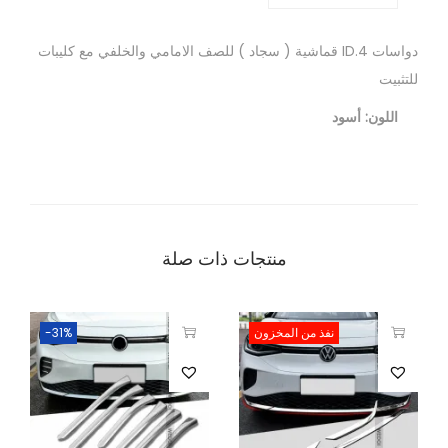
دواسات ID.4 قماشية ( سجاد ) للصف الامامي والخلفي مع كليبات
للتثبيت
اللون: أسود
منتجات ذات صلة
نفذ من المخزون
-31%