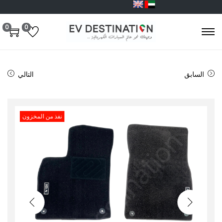
0
0
السابق
التالي
نفذ من المخزون