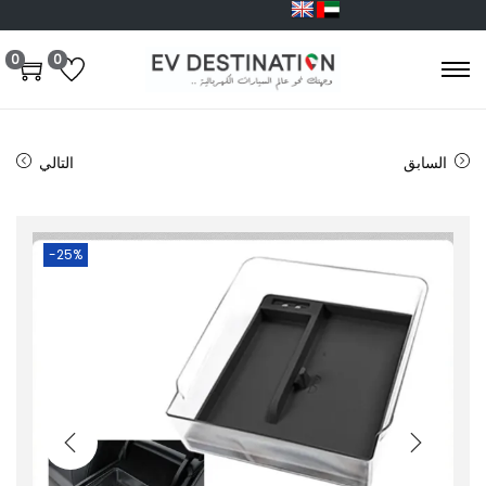
0
0
السابق
التالي
-25%