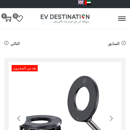
0
0
السابق
التالي
نفذ من المخزون